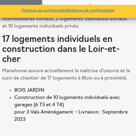
Maîtrise d’oeuvre et le suivi de chantier de 5 logements
Politique de confidentialité
Politique de confidentialité
intermédiaires (à loyer réglementé) privés, 6 logements
intermédiaires sociaux, 2 logements individuels sociaux
et 10 logements individuels privés.
17 logements individuels en
construction dans le Loir-et-
cher
Manehome assure actuellement la maîtrise d’oeuvre et le
suivi de chantier de 17 logements à Blois ou à proximité.
BOIS JARDIN
Construction de 10 logements individuels avec
garages (6 T3 et 4 T4)
pour 3 Vals Aménégament – Livraison : Septembre
2023