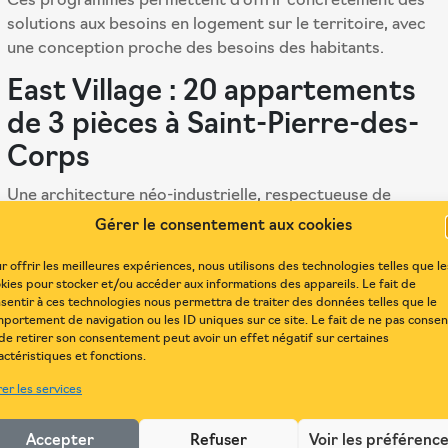
Ces programmes permettent d’offrir concrètement des
solutions aux besoins en logement sur le territoire, avec
une conception proche des besoins des habitants.
East Village : 20 appartements
de 3 pièces à Saint-Pierre-des-
Corps
Une architecture néo-industrielle, respectueuse de
l’histoire du lieu pour ces 20 appartements. Une
Gérer le consentement aux cookies
situation privilégiée proche du centre de Tours, de la
gare TGV et à proximité immédiate de commerces,
r offrir les meilleures expériences, nous utilisons des technologies telles que le
kies pour stocker et/ou accéder aux informations des appareils. Le fait de
services, écoles et parcs
sentir à ces technologies nous permettra de traiter des données telles que le
(voir photos ci-contre)
portement de navigation ou les ID uniques sur ce site. Le fait de ne pas consen
de retirer son consentement peut avoir un effet négatif sur certaines
23 logements à Dolus d’Oléron
actéristiques et fonctions.
: GAMBETA Résidence des
er les services
Paludiers
Accepter
Refuser
Voir les préférenc