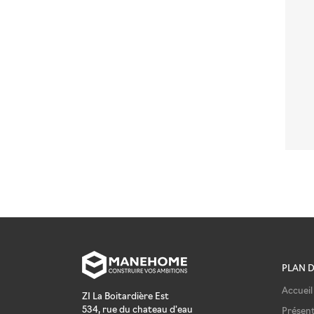
PLAN D
Accueil
ZI La Boitardière Est
534, rue du chateau d'eau
Présen