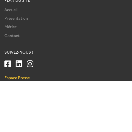
PLAN DU SITE
Accueil
Présentation
Métier
Contact
SUIVEZ-NOUS !
Espace Presse
REJOIGNEZ-NOUS !
Recrutement
NEWSLETTER
Recevez toutes nos actualités