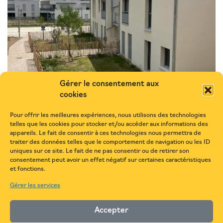
Gérer le consentement aux
cookies
Pour offrir les meilleures expériences, nous utilisons des technologies
telles que les cookies pour stocker et/ou accéder aux informations des
appareils. Le fait de consentir à ces technologies nous permettra de
traiter des données telles que le comportement de navigation ou les ID
uniques sur ce site. Le fait de ne pas consentir ou de retirer son
consentement peut avoir un effet négatif sur certaines caractéristiques
et fonctions.
10
PROFESSIONNEL
Gérer les services
04
2025
Accepter