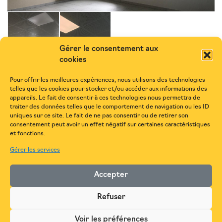
Gérer le consentement aux
cookies
Pour offrir les meilleures expériences, nous utilisons des technologies
telles que les cookies pour stocker et/ou accéder aux informations des
appareils. Le fait de consentir à ces technologies nous permettra de
Cantine de Limeray : rénovation
traiter des données telles que le comportement de navigation ou les ID
et isolation
uniques sur ce site. Le fait de ne pas consentir ou de retirer son
consentement peut avoir un effet négatif sur certaines caractéristiques
et fonctions.
Lieu
Gérer les services
Limeray
Accepter
Catégorie
Refuser
Bâtiment collectivité
Activité
Voir les préférences